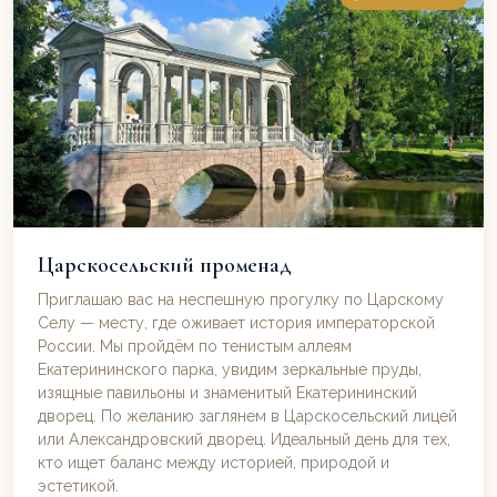
Царскосельский променад
Приглашаю вас на неспешную прогулку по Царскому
Селу — месту, где оживает история императорской
России. Мы пройдём по тенистым аллеям
Екатерининского парка, увидим зеркальные пруды,
изящные павильоны и знаменитый Екатерининский
дворец. По желанию заглянем в Царскосельский лицей
или Александровский дворец. Идеальный день для тех,
кто ищет баланс между историей, природой и
эстетикой.