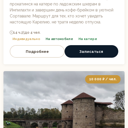
прокатимся на катере по ладожским шхерам в
Импилахти и завершим день кофе-брейком в уютной
Сортавале. Маршрут для тех, кто хочет увидеть
настоящую Карелию, не тратя неделю отпуска.
14 ч.
до 4 чел.
Индивидуально
На автомобиле
На катере
Подробнее
Записаться
10 000 ₽ / чел.