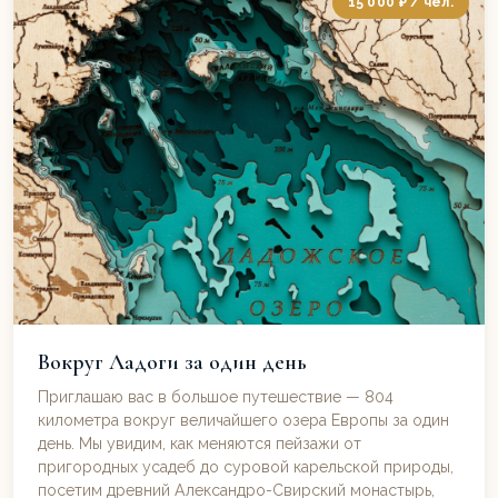
15 000 ₽ / чел.
Вокруг Ладоги за один день
Приглашаю вас в большое путешествие — 804
километра вокруг величайшего озера Европы за один
день. Мы увидим, как меняются пейзажи от
пригородных усадеб до суровой карельской природы,
посетим древний Александро-Свирский монастырь,