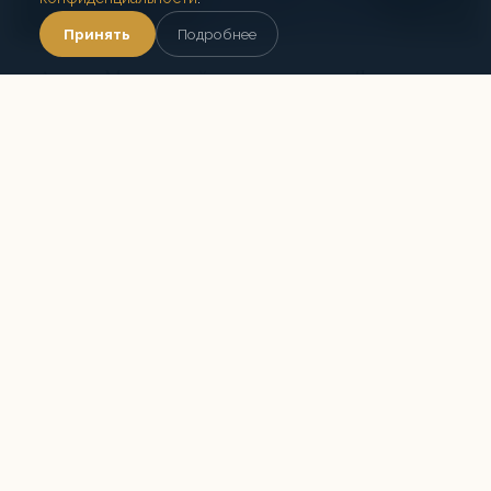
Принять
Подробнее
Линия Маннергейма и эко-тропа Ярви: леса
и история Карельского перешейка
Однодневный тур в Приозерский район
Ленинградской области. Прогулка по лесным тропам с
посещением сохранившихся укреплений линии
Маннергейма и новой экологической тропы Ярви.
Военная история Зимней войны, бетонные доты,
противотанковые надолбы и живописная природа
Карельского перешейка — вековые сосновые леса,
озёра и болота.
6 ч.
до 4 чел.
ВОВ
Индивидуально
На автомобиле
Подробнее
Записаться