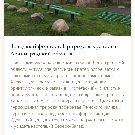
Западный форпост: Природа и крепости
Ленинградской области
Приглашаю вас в путешествие на запад Ленинградской
области — туда, где балтийский ветер встречается с
вековыми соснами, а средневековые камни помнят
Александра Невского. За один день мы увидим
орнитологический заказник «Котельский», скалистые
берега Кургальского заповедника и древнюю крепость
Копорье — старше Петербурга на 500 лет. Две стихии:
первозданная природа побережья Финского залива и
суровая красота средневековой фортификации.
Идеальный день для тех, кто хочет вырваться из города
и увидеть настоящий Северо-Запад.